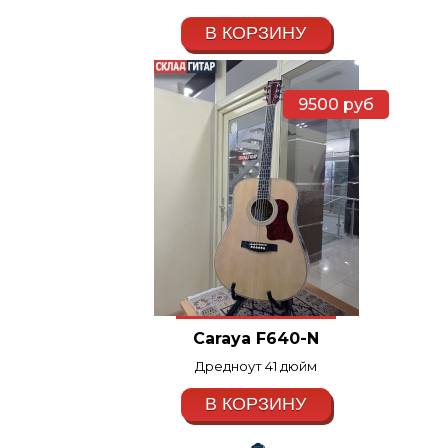
В КОРЗИНУ
9500
руб
Caraya F640-N
Дредноут 41 дюйм
В КОРЗИНУ