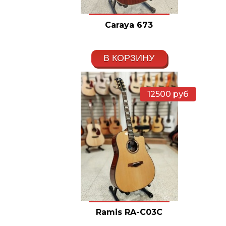
Caraya 673
В КОРЗИНУ
12500
руб
Ramis RA-C03C